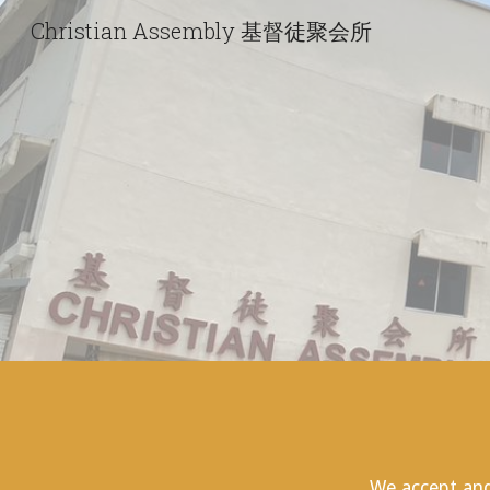
Christian Assembly 基督徒聚会所
Sk
We accept and