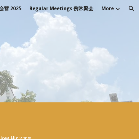
教会营 2025
Regular Meetings 例常聚会
More
ion
llow His ways.