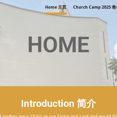
Home 主页
Church Camp 2025 
ip to main content
Skip to navigat
HOME
Introduction 简介
 profess Jesus Christ as our Savior and Lord and would fo