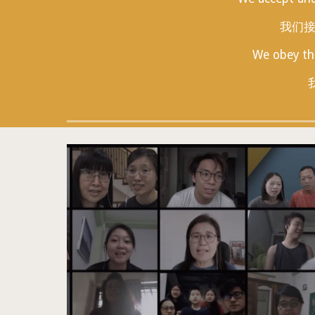
我们
We obey the