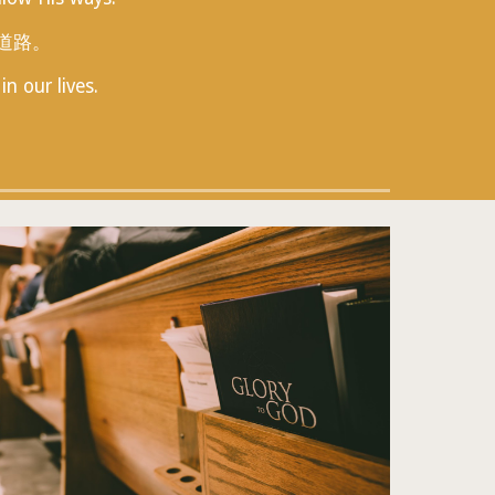
道路。
n our lives.
。